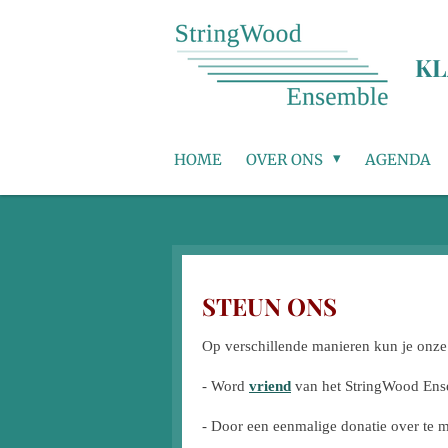
Ga
direct
KL
naar
de
hoofdinhoud
HOME
OVER ONS
AGENDA
STEUN ONS
Op verschillende manieren kun je onze
- Word
vriend
van het StringWood Ense
- Door een eenmalige donatie over t