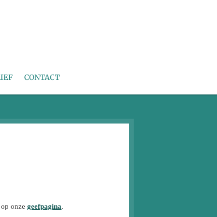
IEF
CONTACT
t op
onze
geefpagina
.